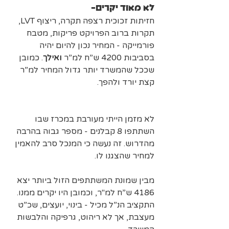
לא מאוד יקרים-
חזיתות זכוכית רצפה תקרה, ריצוף LVT, 
תקרות ברוב הפרויקט פריקות, מטבח 
פורמייקה - המחיר נכון להיום יהיה 
בסביבות 4200 ש”ח למ”ר 
ואילך
. כמובן 
שככל שהמשרד יותר גדול המחיר למ”ר 
קצת יורד ולהפך.
לא מזמן הייתי מעורבת במכרז שבו 
השתתפו 8 קבלנים - מספר גבוה בהרבה 
מהדרוש. זה נעשה כי המנכל סרב להאמין 
למחיר שהצגנו לו.
מבין שמונת המשתתפים הזול ביותר יצא 
4186 ש”ח למ"ר, וכמובן היו יקרים ממנו.
‍‍התקציב הנ”ל מכיל - בינוי, יועצים, שכ”ט 
מעצבת, אך לא ריהוט, גרפיקה והלבשות 