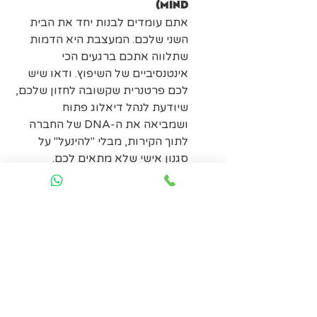
Mind)
אתם עומדים לבנות יחד את הבית 
השני שלכם. המעצבת היא הדמות 
שתלווה אתכם ברגעים הכי 
אינטנסיביים של השיפוץ. ודאו שיש 
לכם פרטנרית שקשובה לחזון שלכם, 
שיודעת לנהל דיאלוג פתוח 
ושמביאה את ה-DNA של החברה 
לתוך הקירות, מבלי "להינעל" על 
סגנון אישי שלא מתאים לכם.
שורה התחתונה:
 המעצבת שלכם היא 
הגורם המקשר בין הצורך העסקי לבין 
החוויה היומיומית של העובדים. היא זו 
שיוצקת תוכן ומשמעות לכל מ"ר במשרד 
החדש.
מתכננים מעבר או שיפוץ? בואו נבדוק אם 
הכימיה (והחזון התכנוני) עובדים לנו יחד. 