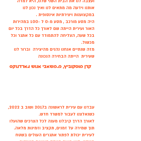
ועצבה לנו את הבית השני שלנו, היא למדה
אותנו וידעה מה מתאים לנו ואיך נכון לנו
במקצוענות ויצירתיות אינסופית .
היה מסע מורכב , מסע מ-0 ל -100 במהירות
האור ועירית הייתה שם לאורך כל הדרך בכל יום
בכל שעה, הצליחה להתמודד עם כל אתגר וכל
מכשול.
מזה שנתיים אנחנו נהנים מהיצירה וברור לנו
שעירית הייתה הבחירה הנכונה
קרן מוסקוביץ, מ.משאבי אנוש גארדנוקס
עבדנו עם עירית לראשונה ב2017 ושוב ב 2022,
כשנאלצנו לעבור למשרד חדש.
לאורך הדרך קיבלנו מענה לכל הצרכים שהועלו
תוך שמירה על זמנים, תקציב וזמינות מלאה.
לעירית יכולת לפתור אתגרים העולים בשטח