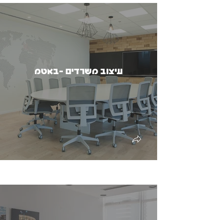
עיצוב משרדים -באטמ