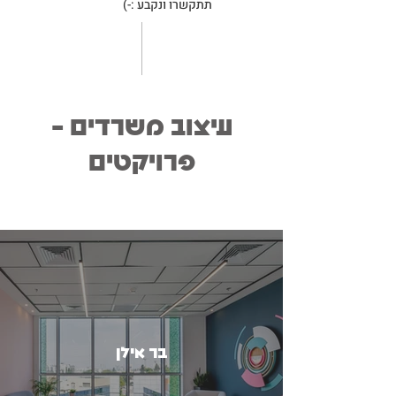
תתקשרו ונקבע :-)
עיצוב משרדים -
פרויקטים
בר אילן