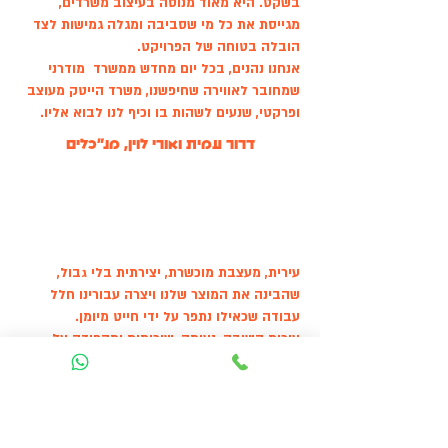
בשקט. היא מאוד מנוסה בעיצוב משרדים,
מגייסת את כל מי שסביבה ומגלה גמישות לצד
הובלה בטוחה של הפרויקט.
אנחנו נהנים, בכל יום מחדש ממשרד מודרני
שמחובר לאווירה שחיפשנו, משרד הייטק מעוצב
ופרקטי, שנעים לשהות בו וכיף לנו לבוא אליו.
דרור עמית ואורי לוין, מנ"כלים
עירית, מעצבת מוכשרת, יצירתית בלי גבול,
שהבינה את המוצר שלנו ויצרה עבורינו חלל
עבודה שכאילו נתפר על ידי חייט מיומן.
עירית קשובה, נעימה, שירותית ומקפידה על
עמידה בזמנים.
תענוג לעבוד איתה!
שירן רוזנהפט - מ.משאבי אנוש נטו
מדיה