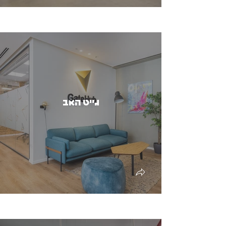
גייט האב