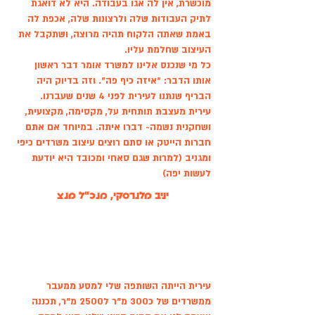
מוכשרת, אין לה אגו בעבודה. היא לא דואגת
לתיק העבודות שלה ולרצונות שלה, אכפת לה
באמת שאתה הלקוח תהיה מרוצה, ושתקבל את
העיצוב שחלמת עליו.
כל מי שנכנס אלינו למשרד אומר דבר ראשון
אותו הדבר: ״איזה כיף פה״. וזה בדיוק היה
הבריף שנתנו ל
עירית
לפני 4 שנים שעברנו.
עירית מעצבת תותחית על, מקסימה, מקצועית,
ושחקנית נשמה- דברו איתה. במיוחד אם אתם
חברות הייטק או סתם רוצים עיצוב משרדים כיפי
ומגניב (למרות שגם סאחי ומכובד היא יודעת
לעשות יפה)
יניב מלנרסקי, מנכ"ל מנצ
עירית הייתה השותפה שלי למסע ממעבר
ממשרדים של כ300 מ"ר ל2500 מ"ר, תכננה