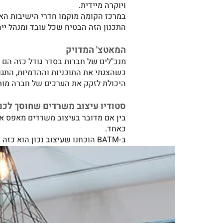
ויוקרה מיידית.
במרכז הקומה מוקמו חדרי הישיבות הא
התכנון הזה הבטיח שכל עובד ומנהל ייה
המאטצ' המדויק
מנכ"לים של חברות בסדר גודל כזה הם לרוב קפדניים 
כשהצגתי את התוכניות וההדמיות, התג
היכולת לזקק את הערכים של חברה מורכ
סטודיו עיצוב משרדים שחוסך לכם 
בין אם מדובר בעיצוב משרדים מאפס א
כאחד.
ב-BATM הוכחנו שעיצוב נכון הוא כזה שמצליח להיות גם מרשים וגם צנוע, בדיוק כמו החברה עצמה.