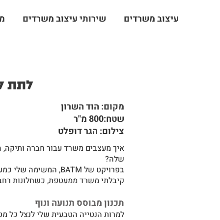
עיצוב משרדים
שירותי עיצוב משרדים
מג
לתת לח
מקום: הוד השרון
שטח:800 מ"ר
צילום: הגר דופלט
איך מעצבים משרד עבור חברה ותיקה, ה
שלה?
בפרויקט של BATM, המשימה שלי כמעצבת משרדים הייתה לייצר מרחב שמשדר עוצמה שקטה.
קיבלתי משרד ממעטפת, כשחלונות רחבים
תכנון מבוסס תנועה ונוף